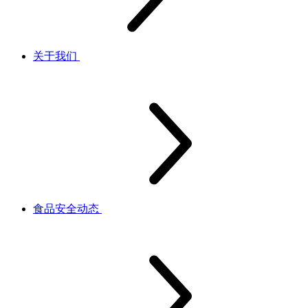
关于我们
食品安全动态