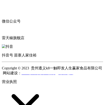
微信公众号
雷天椒旗舰店
抖音号 苗寨人家佳裕
Copyright © 2023 贵州遵义k8一触即发人生赢家食品有限公司
网站建设：
k8一触即发人生赢家
网站地图
营业执照