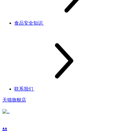
食品安全知识
联系我们
天猫旗舰店
..