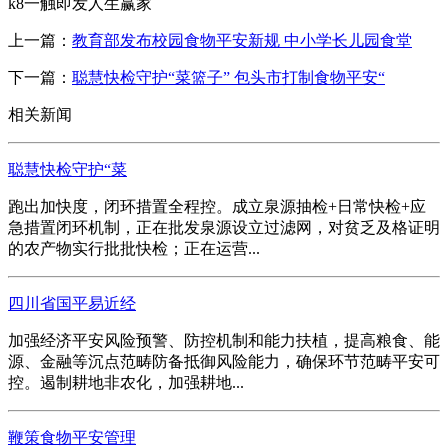
k8一触即发人生赢家
上一篇：
教育部发布校园食物平安新规 中小学长儿园食堂
下一篇：
聪慧快检守护“菜篮子” 包头市打制食物平安“
相关新闻
聪慧快检守护“菜
跑出加快度，闭环措置全程控。成立泉源抽检+日常快检+应
急措置闭环机制，正在批发泉源设立过滤网，对贫乏及格证明
的农产物实行批批快检；正在运营...
四川省国平易近经
加强经济平安风险预警、防控机制和能力扶植，提高粮食、能
源、金融等沉点范畴防备抵御风险能力，确保环节范畴平安可
控。遏制耕地非农化，加强耕地...
鞭策食物平安管理