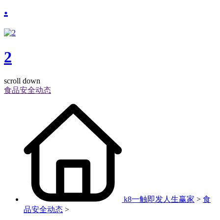
.
2
scroll down
食品安全动态
k8一触即发人生赢家
>
食
品安全动态
>