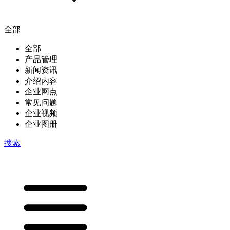
全部
全部
产品管理
新闻资讯
介绍内容
企业网点
常见问题
企业视频
企业图册
搜索