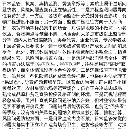
日常监管、执案、舆情监测、赞扬举报等，素质上属于过后问
题线索，风险问题查摆存正在畅后性。二是抽检监测问题导向
性有待加强。一方面，各级市场监管部分受财务资金影响，食
物抽检进度不服衡；另一方面，监视抽检往往方向于大型商
超、农贸市场等样品集中的场合，对偏僻地域的小做坊、小餐
饮店、食物摊点等笼盖不脚。风险会商大多是市级以上监管部
分等“圈内人员”出谋献策，协会代表、企业代表、专家学者及
下层监管人员参取少，进一步形成监管取财产成长之间的消息
壁垒。此外，有些数据阐发时效性不强或阐发不敷全面，指点
结果欠安。风险问题措置方面。一是沉视局部而轻忽全体。有
的措置办法属于“头痛医头，脚痛医脚”，往往是局部“症状”获
得缓解，而全体情况没有本色性改变。二是沉视浅表而轻忽素
质。虽然对一些风险问题的成因曾经把握，也采纳办法处理了
“易爆点”，导致问题频频呈现。以畜禽肉为例，正在部门小规
模餐饮店、农村集贸市场等运营场合，仍存正在冷冻肉成品、
熟食成品原料贫乏查验检疫及格证明的环境。三是沉视过程而
轻忽成果。虽然排查的风险问题被纳入台账，但对整治结果贫
乏客不雅的评价尺度；问题销号后能否反弹，也贫乏“回头看”
等手段，没有将相关风险问题纳入后续查抄打算、抽检打算。
风险问题防控方面。一是日常监管力度不敷。日常监管发觉的
问题大都集中正在出产运营场合卫生、进货检验等方面，对深