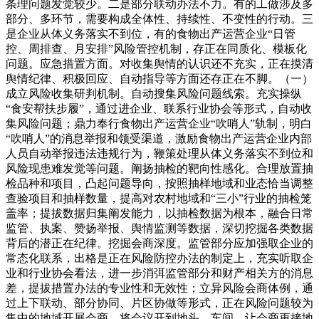
条理问题发觉较少。二是部分联动办法不力。有的工做涉及多
部分、多环节，需要构成全体性、持续性、不变性的行动。三
是企业从体义务落实不到位，有的食物出产运营企业“日管
控、周排查、月安排”风险管控机制，存正在同质化、模板化
问题。应急措置方面。对收集舆情的认识还不充实，正在摸清
舆情纪律、积极回应、自动指导等方面还存正在不脚。（一）
成立风险收集研判机制。自动搜集风险问题线索。充实操纵
“食安帮扶步履”，通过进企业、联系行业协会等形式，自动收
集风险问题；鼎力奉行食物出产运营企业“吹哨人”轨制，明白
“吹哨人”的消息举报和领受渠道，激励食物出产运营企业内部
人员自动举报违法违规行为，鞭策处理从体义务落实不到位和
风险现患难发觉等问题。阐扬抽检的靶向性感化。合理放置抽
检品种和项目，凸起问题导向，按照抽样地域和业态恰当调整
查验项目和抽样数量，提高对农村地域和“三小”行业的抽检笼
盖率；提拔数据归集阐发能力，以抽检数据为根本，融合日常
监管、执案、赞扬举报、舆情监测等数据，深切挖掘各类数据
背后的潜正在纪律。挖掘会商深度。监管部分应加强取企业的
常态化联系，出格是正在风险防控办法的制定上，充实听取企
业和行业协会看法，进一步消弭监管部分和财产相关方的消息
差，提拔措置办法的专业性和无效性；立异风险会商体例，通
过上下联动、部分协同、片区协做等形式，正在风险问题较为
集中的地域开展会商，将会议开到地头、车间，让会商更接地