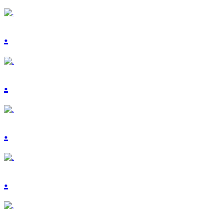
.
.
.
.