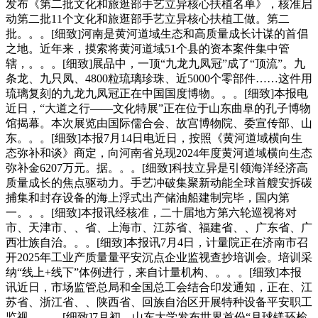
发布《第二批文化和旅逛部手艺立异核心扶植名单》，核准启
动第二批11个文化和旅逛部手艺立异核心扶植工做。第二
批。。。[细致]河南是黄河道域生态和高质量成长计谋的首倡
之地。近年来，摸索将黄河道域51个县的资本案件集中管
辖，。。。[细致]展品中，一顶“九龙九凤冠”成了“顶流”。九
条龙、九只凤、4800粒琉璃珍珠、近5000个零部件……这件用
琉璃复刻的九龙九凤冠正在中国国度博物。。。[细致]本报电
近日，“大道之行——文化特展”正在位于山东曲阜的孔子博物
馆揭幕。本次展览由国际儒合会、故宫博物院、委宣传部、山
东。。。[细致]本报7月14日电近日，按照《黄河道域横向生
态弥补和谈》商定，向河南省兑现2024年度黄河道域横向生态
弥补金6207万元。据。。。[细致]科技立异是引领海洋经济高
质量成长的焦点驱动力。手艺冲破集聚新动能全球首艘安拆碳
捕集和封存设备的海上浮式出产储油船建制完毕，国内第
一。。。[细致]本报讯经核准，二十届地方第六轮巡视将对
市、天津市、、省、上海市、江苏省、福建省、、广东省、广
西壮族自治。。。[细致]本报讯7月4日，计量院正在济南市召
开2025年工业产质量量平安沉点企业监视查抄培训会。培训采
纳“线上+线下”体例进行，来自计量机构、。。。[细致]本报
讯近日，市场监管总局和全国总工会结合印发通知，正在、江
苏省、浙江省、、陕西省、回族自治区开展特种设备平安职工
监视。。。[细致]7月初，山东大学发布世界首份“月球镁环检