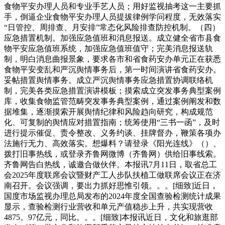
食物平安办理人员和专业手艺人员；用好监视抽考这一主要抓
手，倒逼企业食物平安办理人员提拔律例学问程度，无效落实
“日管控、周排查、月安排”常态化风险排查防控机制。（四）
应急措置机制。加强应急值班和消息报送。成立健全省市县食
物平安应急值班系统，加强应急值班值守；完美消息报送轨
制，明白消息曲报景象，要求各市和省食药安办单元正在获悉
食物平安变乱和严沉舆情事务后，第一时间演讲省食药安办。
妥帖措置舆情事务。成立严沉舆情事务应急措置协调联络机
制，完美各类应急措置演讲模板；摸索成立突发事务典型案例
库，收集食物监管范畴突发事务典型案例，通过案例阐发和数
据堆集，逐渐摸索开展舆情纪律和风险趋向研究，构成规范
化、可复制的舆情应对措置指南；统筹使用“三书一函”，及时
进行提示催促、责令整改、义务约谈、挂牌督办，鞭策各项办
法施行无力、高效落实。想爆料？请登录《阳光连线》（）、
拨打旧事热线，或登录齐鲁网微博（齐鲁网）供给旧事线索。
齐鲁网告白热线，诚邀合做伙伴。本报讯7月11日，取省总工
会2025年度联席会议暨财产工人步队扶植工做联席会议正在济
南召开。会议强调，要出力抓好思惟引领。。。[细致]近日，
国度市场监视办理总局发布的2024年度全国查验检测统计成果
显示，查验检测行业营收和单元产值稳步上升，共实现营收
4875。97亿元，同比。。。[细致]本报讯近日，文化和旅逛部