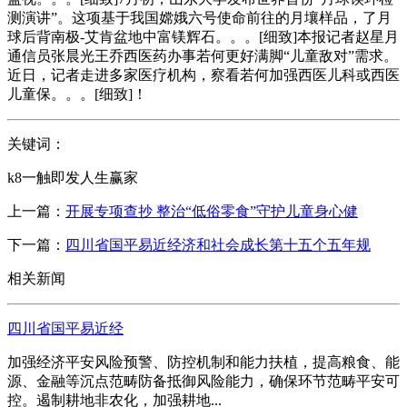
测演讲”。这项基于我国嫦娥六号使命前往的月壤样品，了月
球后背南极-艾肯盆地中富镁辉石。。。[细致]本报记者赵星月
通信员张晨光王乔西医药办事若何更好满脚“儿童敌对”需求。
近日，记者走进多家医疗机构，察看若何加强西医儿科或西医
儿童保。。。[细致]！
关键词：
k8一触即发人生赢家
上一篇：
开展专项查抄 整治“低俗零食”守护儿童身心健
下一篇：
四川省国平易近经济和社会成长第十五个五年规
相关新闻
四川省国平易近经
加强经济平安风险预警、防控机制和能力扶植，提高粮食、能
源、金融等沉点范畴防备抵御风险能力，确保环节范畴平安可
控。遏制耕地非农化，加强耕地...