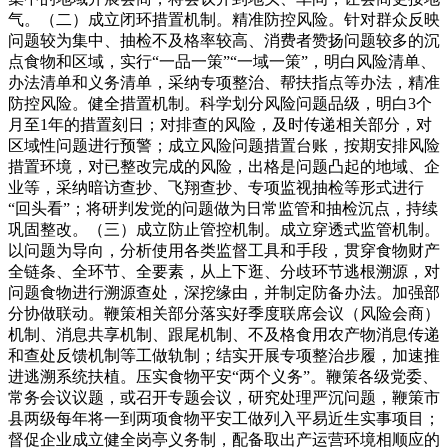
气。（二）成立闭环措置机制。精准防控风险。针对群众反映
问题较为集中、抽检不及格率较高、消费者赞扬问题较多的沉
点食物和区域，实行“一品一策”“一域一策”，明白风险清单、
办法清单和义务清单，采纳专项整治、帮扶指点等办法，精准
防控风险。健全措置机制。科学划分风险问题品级，明白3个
月至1年的措置刻日；对排查的风险，及时传递相关部分，对
区域性问题进行预警；成立风险问题措置台账，按期安排风险
措置环境，对已整改完成的风险，出格是问题凸起的地域、企
业等，采纳暗访查抄、飞翔查抄、专项监视抽检等形式进行
“回头看”；将研判发觉的问题做为日常监管和抽检沉点，持续
巩固整改。（三）成立防止管控机制。成立穿透式监管机制。
以问题为导向，分析使用各类监督工具和手段，贯穿食物财产
全链条、全环节、全要素，从上下逛、分歧环节逃根溯源，对
问题食物进行溯源查处，深挖缘由，并制定防备办法。加强部
分协做联动。鞭策相关部分落实好季度联席会议（风险会商）
机制、消息共享机制、跟尾机制、不及格食用农产物消息传递
和查处反馈机制等工做轨制；结实开展专项整治步履，加速推
进逃溯系统扶植。压实食物平安“两个义务”。鞭策各级党委、
常务会议议题，或召开专题会议，研究处理严沉问题，鞭策市
县两级每年将一到两项食物平安工做列入平易近生实事项目；
督促企业成立健全岗亭义务制，配备取出产运营环境相顺应的