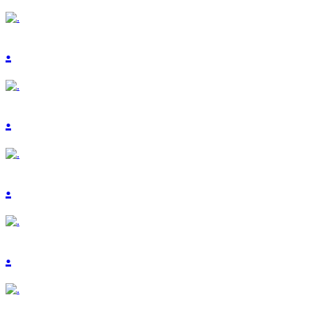
.
.
.
.