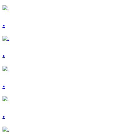
.
.
.
.