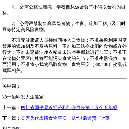
2。 必需公益性准绳，学校自从运营食堂不得以营利为目
标。
7。 必需严禁制售高风险食物，生食、冷加工糕点及四时
豆等特定高风险食物。
不准无健康证人员接触间接入口食物；不准采购利用国度
禁用的添加剂及不及格原料；不准加工法令律例的食物或存外
行为；不准未穿戴洁净衣帽或未洁净手部就进行加工；不准正
在食物处置区内处置可能污染食物的勾当；不准生熟混放、东
西混用；不准将小我物品取食物、食物平安（885406）变乱或
藏匿相关。
关键词：
k8一触即发人生赢家
上一篇：
四川省国平易近经济和社会成长第十五个五年规
下一篇：
吴家兵代表谈食物平安：从“过后逃责”向“事
相关新闻