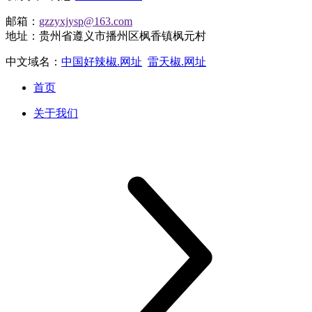
邮箱：
gzzyxjysp@163.com
地址：贵州省遵义市播州区枫香镇枫元村
中文域名：
中国好辣椒.网址
雷天椒.网址
首页
关于我们