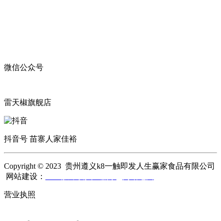
微信公众号
雷天椒旗舰店
抖音号 苗寨人家佳裕
Copyright © 2023 贵州遵义k8一触即发人生赢家食品有限公司
网站建设：
k8一触即发人生赢家
网站地图
营业执照