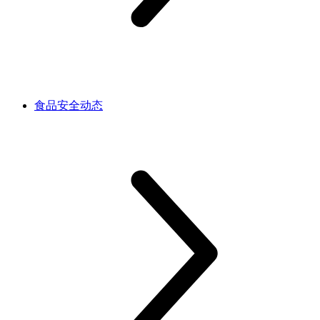
食品安全动态