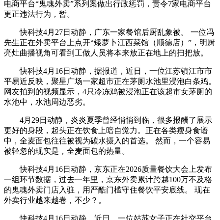
电商平台“鬼魂外卖”系列案做出行政惩罚，责令7家电商平台
更正违法行为，暂。
快科技4月27日动静，广东一家餐馆后厨乱象被。 一位冯
先生正在外卖平台上点开“矮萝卜江西菜馆（顺德店）”，明厨
亮灶曲播视角可看到工做人员将本来放正在地上的扫把放。
快科技4月16日动静，据报道，近日，一位江苏镇江市市
平易近反映，聚星广场一家超市正在茅厕水池里浸泡白条鸡。
网友拍到的视频显示，4只冷冻鸡被浸泡正在该超市女茅厕的
水池中，水池周边恶劣。
4月29日动静，炎炎夏季曾经悄悄到临，很多报酬了展示
更好的身段，起头正在饮食上暗自觉力。正在各类瘦身食谱
中，全麦面包往往被视为碳水摄入的首选。 然而，一个容易
被轻忽的现实是，全麦面包的热量。
快科技4月16日动静，京东正在2026质量餐饮大会上发布
一组环节数据，过去一年里，京东外卖累计跨越100万不及格
的鬼魂外卖门店入驻，用严酷门槛守住餐饮平安底线。 现在
外卖行业越来越卷，不少？。
快科技4月16日动静，近日，一位姑苏女子正在社交平台