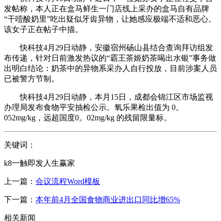
发帖称，本人正在盒马鲜生一门店线上采办的盒马自有品牌
“干噎酸奶里”吃出疑似牙齿异物，让她感应极端不适和恶心。
该女子正在帖子中描。
快科技4月29日动静，安徽宿州砀山县结合查询拜访组发
布传递，针对日前激发热议的“霸王茶姬奶茶喝出水银”事务做
出明白结论：奶茶中的异物系采办人自行投放，目前涉案人员
已被警方节制。
快科技4月29日动静，本月15日，成都会锦江区市场监视
办理局发布食物平安抽检公示。氧乐果检出值为 0。
052mg/kg，远超国度0。02mg/kg 的残留限量标。
关键词：
k8一触即发人生赢家
上一篇：
会议流程Word模板
下一篇：
本年前4月全国食物商业进出口同比增65%
相关新闻