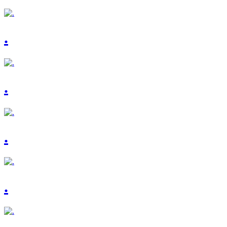
.
.
.
.